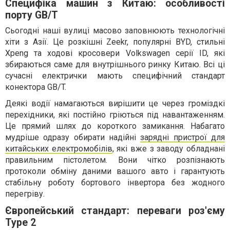
Специфіка машин з Китаю: особливості
порту GB/T
Сьогодні наші вулиці масово заповнюють технологічні
хіти з Азії. Це розкішні Zeekr, популярні BYD, стильні
Xpeng та ходові кросовери Volkswagen серії ID, які
збираються саме для внутрішнього ринку Китаю. Всі ці
сучасні електрички мають специфічний стандарт
конектора GB/T.
Деякі водії намагаються вирішити це через громіздкі
перехідники, які постійно гріються під навантаженням.
Це прямий шлях до короткого замикання. Набагато
мудріше одразу обирати надійні
зарядні пристрої для
китайських електромобілів
, які вже з заводу обладнані
правильним пістолетом. Вони чітко розпізнають
протоколи обміну даними вашого авто і гарантують
стабільну роботу бортового інвертора без жодного
перегріву.
Європейський стандарт: переваги роз'єму
Type 2