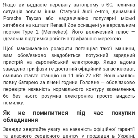
Якщо ви віддаєте перевагу автопрому з ЄС, технічна
ситуація зовсім інша. Статусні Audi e-tron, динамічні
Porsche Taycan або надзвичайно популярні міські
хетчбеки на кшталт Renault Zoe оснащені універсальним
портом Type 2 (Mennekes). Його величезний плюс —
ідеальна підтримка роботи з трифазною мережею.
Щоб максимально розкрити потенціал такої машини,
вам обов'язково знадобиться потужний
зарядний
пристрій на європейський електрокар
. Якщо вдома
заведено три фази і є достатній офіційний запас кіловат,
сміливо ставте станцію на 11 або 22 кВт. Вона «заллє»
повну батарею за лічені години. Головне — обов'язково
перевірте наявність нормального контуру заземлення,
бо без нього розумна електроніка просто видасть
помилку.
Як не помилитися під час покупки
обладнання
Завжди звертайте увагу на наявність офіційної гарантії
та власного сервісного центру у продавця в Україні.