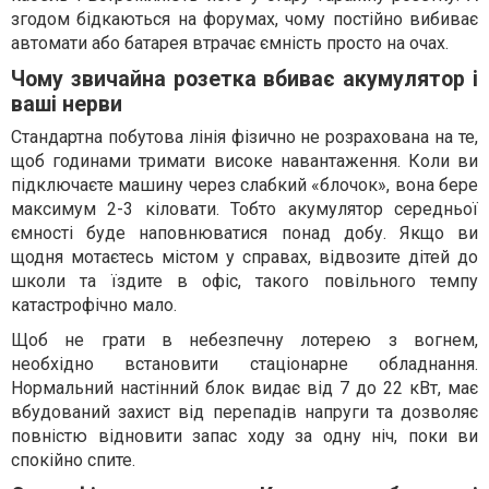
згодом бідкаються на форумах, чому постійно вибиває
автомати або батарея втрачає ємність просто на очах.
Чому звичайна розетка вбиває акумулятор і
ваші нерви
Стандартна побутова лінія фізично не розрахована на те,
щоб годинами тримати високе навантаження. Коли ви
підключаєте машину через слабкий «блочок», вона бере
максимум 2-3 кіловати. Тобто акумулятор середньої
ємності буде наповнюватися понад добу. Якщо ви
щодня мотаєтесь містом у справах, відвозите дітей до
школи та їздите в офіс, такого повільного темпу
катастрофічно мало.
Щоб не грати в небезпечну лотерею з вогнем,
необхідно встановити стаціонарне обладнання.
Нормальний настінний блок видає від 7 до 22 кВт, має
вбудований захист від перепадів напруги та дозволяє
повністю відновити запас ходу за одну ніч, поки ви
спокійно спите.