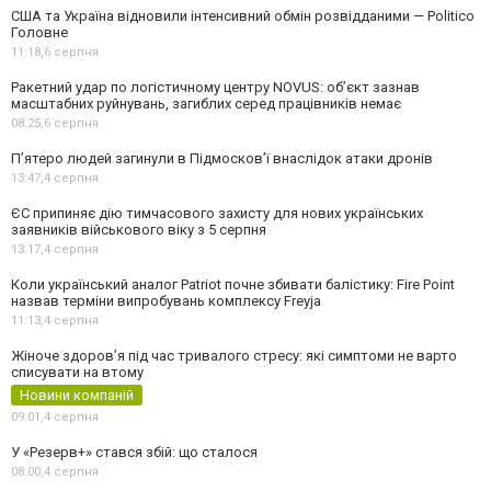
США та Україна відновили інтенсивний обмін розвідданими — Politico
Головне
11:18,
6 серпня
Ракетний удар по логістичному центру NOVUS: об’єкт зазнав
масштабних руйнувань, загиблих серед працівників немає
08:25,
6 серпня
П’ятеро людей загинули в Підмосков’ї внаслідок атаки дронів
13:47,
4 серпня
ЄС припиняє дію тимчасового захисту для нових українських
заявників військового віку з 5 серпня
13:17,
4 серпня
Коли український аналог Patriot почне збивати балістику: Fire Point
назвав терміни випробувань комплексу Freyja
11:13,
4 серпня
Жіноче здоров’я під час тривалого стресу: які симптоми не варто
списувати на втому
Новини компаній
09:01,
4 серпня
У «Резерв+» стався збій: що сталося
08:00,
4 серпня