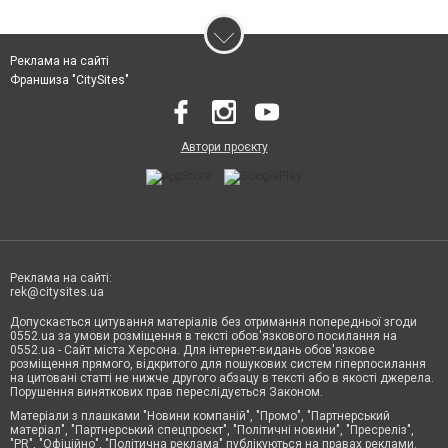
Реклама на сайті
Франшиза "CitySites"
Автори проєкту
Реклама на сайті:
rek@citysites.ua
Допускається цитування матеріалів без отримання попередньої згоди
0552.ua за умови розміщення в тексті обов'язкового посилання на
0552.ua - Сайт міста Херсона. Для інтернет-видань обов'язкове
розміщення прямого, відкритого для пошукових систем гіперпосилання
на цитовані статті не нижче другого абзацу в тексті або в якості джерела.
Порушення виняткових прав переслідується Законом.
Матеріали з плашками "Новини компаній", "Промо", "Партнерський
матеріал", "Партнерський спецпроєкт", "Політичні новини", "Пресреліз",
"PR", "Офіційно", "Політична реклама" публікуються на правах реклами.