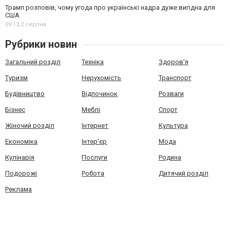
Трамп розповів, чому угода про українські надра дуже вигідна для
США
09:13,
2 серпня
Рубрики новин
Загальний розділ
Техніка
Здоров'я
Туризм
Нерухомість
Транспорт
Будівництво
Відпочинок
Розваги
Бізнес
Меблі
Спорт
Жіночий розділ
Інтернет
Культура
Економіка
Інтер'єр
Мода
Кулінарія
Послуги
Родина
Подорожі
Робота
Дитячий розділ
Реклама