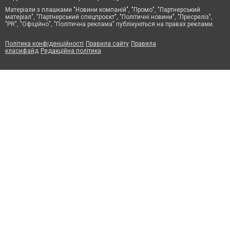
Матеріали з плашками "Новини компаній", "Промо", "Партнерський
матеріал", "Партнерський спецпроєкт", "Політичні новини", "Пресреліз",
"PR", "Офіційно", "Політична реклама" публікуються на правах реклами.
Політика конфіденційності
Правила сайту
Правила
класифайд
Редакційна політика