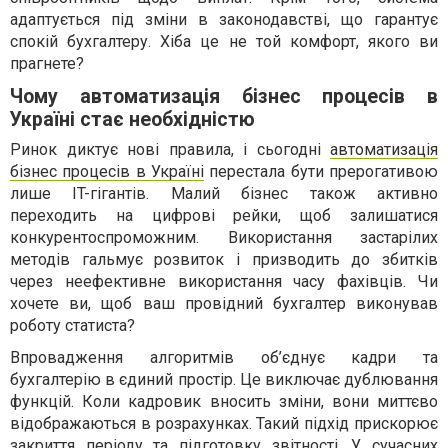
адаптується під зміни в законодавстві, що гарантує
спокій бухгалтеру. Хіба це не той комфорт, якого ви
прагнете?
Чому автоматизація бізнес процесів в
Україні стає необхідністю
Ринок диктує нові правила, і сьогодні
автоматизація
бізнес процесів в Україні
перестала бути прерогативою
лише IT-гігантів. Малий бізнес також активно
переходить на цифрові рейки, щоб залишатися
конкурентоспроможним. Використання застарілих
методів гальмує розвиток і призводить до збитків
через неефективне використання часу фахівців. Чи
хочете ви, щоб ваш провідний бухгалтер виконував
роботу статиста?
Впровадження алгоритмів об’єднує кадри та
бухгалтерію в єдиний простір. Це виключає дублювання
функцій. Коли кадровик вносить зміни, вони миттєво
відображаються в розрахунках. Такий підхід прискорює
закриття періоду та підготовку звітності. У сучасних