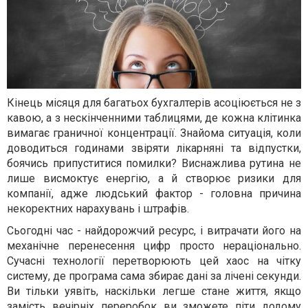
Кінець місяця для багатьох бухгалтерів асоціюється не з
кавою, а з нескінченними таблицями, де кожна клітинка
вимагає граничної концентрації. Знайома ситуація, коли
доводиться годинами звіряти лікарняні та відпустки,
боячись припуститися помилки? Виснажлива рутина не
лише висмоктує енергію, а й створює ризики для
компанії, адже людський фактор - головна причина
некоректних нарахувань і штрафів.
Сьогодні час - найдорожчий ресурс, і витрачати його на
механічне перенесення цифр просто нераціонально.
Сучасні технології перетворюють цей хаос на чітку
систему, де програма сама збирає дані за лічені секунди.
Ви тільки уявіть, наскільки легше стане життя, якщо
замість вечірніх переробок ви зможете піти додому