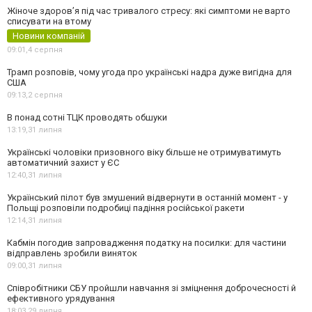
Жіноче здоров’я під час тривалого стресу: які симптоми не варто
списувати на втому
Новини компаній
09:01,
4 серпня
Трамп розповів, чому угода про українські надра дуже вигідна для
США
09:13,
2 серпня
В понад сотні ТЦК проводять обшуки
13:19,
31 липня
Українські чоловіки призовного віку більше не отримуватимуть
автоматичний захист у ЄС
12:40,
31 липня
Український пілот був змушений відвернути в останній момент - у
Польщі розповіли подробиці падіння російської ракети
12:14,
31 липня
Кабмін погодив запровадження податку на посилки: для частини
відправлень зробили виняток
09:00,
31 липня
Співробітники СБУ пройшли навчання зі зміцнення доброчесності й
ефективного урядування
18:03,
29 липня