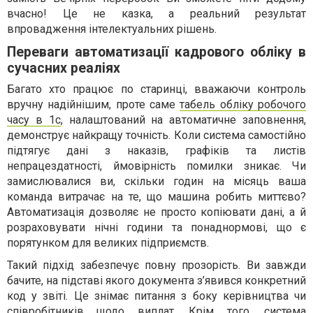
вчасно! Це не казка, а реальний результат
впровадження інтелектуальних рішень.
Переваги автоматизації кадрового обліку в
сучасних реаліях
Багато хто працює по старинці, вважаючи контроль
вручну надійнішим, проте саме
табель обліку робочого
часу в 1с
, налаштований на автоматичне заповнення,
демонструє найкращу точність. Коли система самостійно
підтягує дані з наказів, графіків та листів
непрацездатності, ймовірність помилки зникає. Чи
замислювалися ви, скільки годин на місяць ваша
команда витрачає на те, що машина робить миттєво?
Автоматизація дозволяє не просто копіювати дані, а й
розраховувати нічні години та понаднормові, що є
порятунком для великих підприємств.
Такий підхід забезпечує повну прозорість. Ви завжди
бачите, на підставі якого документа з’явився конкретний
код у звіті. Це знімає питання з боку керівництва чи
співробітників щодо виплат. Крім того, система