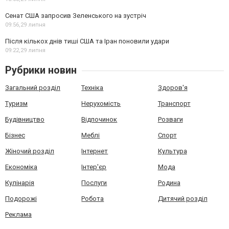
Сенат США запросив Зеленського на зустріч
09:56,
29 липня
Після кількох днів тиші США та Іран поновили удари
09:22,
29 липня
Рубрики новин
Загальний розділ
Техніка
Здоров'я
Туризм
Нерухомість
Транспорт
Будівництво
Відпочинок
Розваги
Бізнес
Меблі
Спорт
Жіночий розділ
Інтернет
Культура
Економіка
Інтер'єр
Мода
Кулінарія
Послуги
Родина
Подорожі
Робота
Дитячий розділ
Реклама