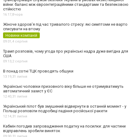
війни: баланс між євроінтеграційними стандартами та безпековою
стійкістю
16:17,
Вчора
Жіноче здоров’я під час тривалого стресу: які симптоми не варто
списувати на втому
Новини компаній
09:01,
4 серпня
Трамп розповів, чому угода про українські надра дуже вигідна для
США
09:13,
2 серпня
В понад сотні ТЦК проводять обшуки
13:19,
31 липня
Українські чоловіки призовного віку більше не отримуватимуть
автоматичний захист у ЄС
12:40,
31 липня
Український пілот був змушений відвернути в останній момент - у
Польщі розповіли подробиці падіння російської ракети
12:14,
31 липня
Кабмін погодив запровадження податку на посилки: для частини
відправлень зробили виняток
09:00,
31 липня