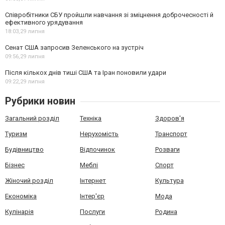
Співробітники СБУ пройшли навчання зі зміцнення доброчесності й
ефективного урядування
18:03,
29 липня
Сенат США запросив Зеленського на зустріч
09:56,
29 липня
Після кількох днів тиші США та Іран поновили удари
09:22,
29 липня
Рубрики новин
Загальний розділ
Техніка
Здоров'я
Туризм
Нерухомість
Транспорт
Будівництво
Відпочинок
Розваги
Бізнес
Меблі
Спорт
Жіночий розділ
Інтернет
Культура
Економіка
Інтер'єр
Мода
Кулінарія
Послуги
Родина