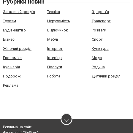
Рубрики новин
Загальний розділ
Техніка
Здоров'я
Туризм
Нерухомість
Транспорт
Будівництво
Відпочинок
Розваги
Бізнес
Меблі
Спорт
Жіночий розділ
Інтернет
Культура
Економіка
Інтер'єр
Мода
Кулінарія
Послуги
Родина
Подорожі
Робота
Дитячий розділ
Реклама
Реклама на сайті
Франшиза "CitySites"