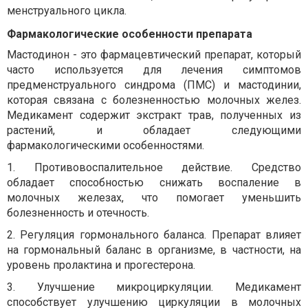
менструального цикла.
Фармакологические особенности препарата
Мастодинон - это фармацевтический препарат, который
часто используется для лечения симптомов
предменструального синдрома (ПМС) и мастодинии,
которая связана с болезненностью молочных желез.
Медикамент содержит экстракт трав, полученных из
растений, и обладает следующими
фармакологическими особенностями.
1.
Противовоспалительное действие. Средство
обладает способностью снижать воспаление в
молочных железах, что помогает уменьшить
болезненность и отечность.
2.
Регуляция гормонального баланса. Препарат влияет
на гормональный баланс в организме, в частности, на
уровень пролактина и прогестерона.
3.
Улучшение микроциркуляции. Медикамент
способствует улучшению циркуляции в молочных