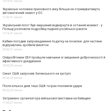
13:19,
31 липня
Українські чоловіки призовного віку більше не отримуватимуть
автоматичний захист у ЄС
12:40,
31 липня
Український пілот був змушений відвернути в останній момент - у
Польщі розповіли подробиці падіння російської ракети
12:14,
31 липня
Кабмін погодив запровадження податку на посилки: для частини
відправлень зробили виняток
09:00,
31 липня
Співробітники СБУ пройшли навчання зі зміцнення доброчесності й
ефективного урядування
18:03,
29 липня
Сенат США запросив Зеленського на зустріч
09:56,
29 липня
Після кількох днів тиші США та Іран поновили удари
09:22,
29 липня
Затримано організатора військової виставки на Київщині
17:00,
27 липня