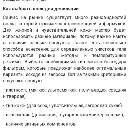
Как выбрать воск для депиляции
Сейчас на рынке существует много разновидностей
воска, который отличается консистенцией и формулой.
Для жирной и чувствительной кожи мастер будет
использовать разные материалы, потому важно иметь
в наличии разные продукты. Также есть несколько
способов нанесения: для определенных участков тела
используются разные методы и температурные
режимы. Выбрать необходимый тип можно благодаря
фильтрам, которые предложат наиболее оптимальные
варианты исходя из запроса. Вот за такими критериями
покупают продукт:
-
плотность (мягкая, ультрамягкая, полутвердая, средняя
и твердая);
-
тип кожи (для всех, чувствительная, загорелая, сухая);
-
назначение (депиляция, шугаринг или универсальная);
-
наличие активных компонентов;