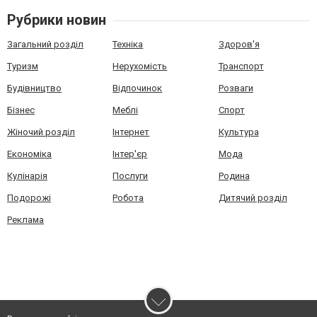
Рубрики новин
Загальний розділ
Техніка
Здоров'я
Туризм
Нерухомість
Транспорт
Будівництво
Відпочинок
Розваги
Бізнес
Меблі
Спорт
Жіночий розділ
Інтернет
Культура
Економіка
Інтер'єр
Мода
Кулінарія
Послуги
Родина
Подорожі
Робота
Дитячий розділ
Реклама