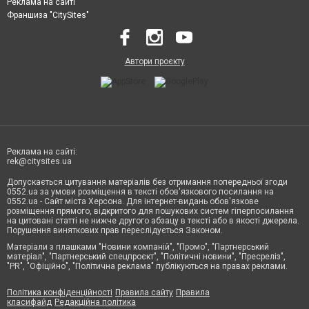
Реклама на сайті
Франшиза "CitySites"
Автори проєкту
Реклама на сайті:
rek@citysites.ua
Допускається цитування матеріалів без отримання попередньої згоди
0552.ua за умови розміщення в тексті обов'язкового посилання на
0552.ua - Сайт міста Херсона. Для інтернет-видань обов'язкове
розміщення прямого, відкритого для пошукових систем гіперпосилання
на цитовані статті не нижче другого абзацу в тексті або в якості джерела.
Порушення виняткових прав переслідується Законом.
Матеріали з плашками "Новини компаній", "Промо", "Партнерський
матеріал", "Партнерський спецпроєкт", "Політичні новини", "Пресреліз",
"PR", "Офіційно", "Політична реклама" публікуються на правах реклами.
Політика конфіденційності
Правила сайту
Правила
класифайд
Редакційна політика