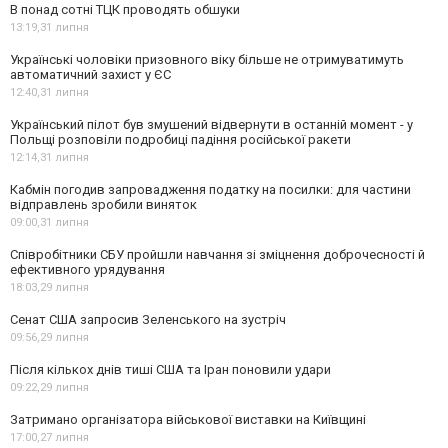
В понад сотні ТЦК проводять обшуки
13:19,
31 липня
Українські чоловіки призовного віку більше не отримуватимуть
автоматичний захист у ЄС
12:40,
31 липня
Український пілот був змушений відвернути в останній момент - у
Польщі розповіли подробиці падіння російської ракети
12:14,
31 липня
Кабмін погодив запровадження податку на посилки: для частини
відправлень зробили виняток
09:00,
31 липня
Співробітники СБУ пройшли навчання зі зміцнення доброчесності й
ефективного урядування
18:03,
29 липня
Сенат США запросив Зеленського на зустріч
09:56,
29 липня
Після кількох днів тиші США та Іран поновили удари
09:22,
29 липня
Затримано організатора військової виставки на Київщині
17:00,
27 липня