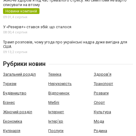
Жіноче здоров’я під час тривалого стресу: які симптоми не варто
списувати на втому
Новини компаній
09:01,
4 серпня
У «Резерв+» стався збій: що сталося
08:00,
4 серпня
Трамп розповів, чому угода про українські надра дуже вигідна для
США
09:13,
2 серпня
Рубрики новин
Загальний розділ
Техніка
Здоров'я
Туризм
Нерухомість
Транспорт
Будівництво
Відпочинок
Розваги
Бізнес
Меблі
Спорт
Жіночий розділ
Інтернет
Культура
Економіка
Інтер'єр
Мода
Кулінарія
Послуги
Родина