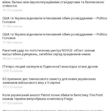
війни: баланс між євроінтеграційними стандартами та безпековою
стійкістю
16:17,
7 серпня
США та Україна відновили інтенсивний обмін розвідданими — Politico
Головне
11:18,
6 серпня
США та Україна відновили інтенсивний обмін розвідданими — Politico
Головне
11:18,
6 серпня
Ракетний удар по логістичному центру NOVUS: об’єкт зазнав
масштабних руйнувань, загиблих серед працівників немає
08:25,
6 серпня
П’ятеро людей загинули в Підмосков’ї внаслідок атаки дронів
13:47,
4 серпня
ЄС припиняє дію тимчасового захисту для нових українських
заявників військового віку з 5 серпня
13:17,
4 серпня
Коли український аналог Patriot почне збивати балістику: Fire Point
назвав терміни випробувань комплексу Freyja
11:13,
4 серпня