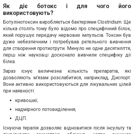
Як діє ботокс і для чого його
використовують?
Ботулінотоксин виробляється бактеріями Clostridium. Ще
кілька століть тому було відомо про специфічний білок,
який порушує передачу нервових імпульсів. Токсин був
дуже небезпечним і потребував ретельного вивчення
для створення протиотрути. Минуло не одне десятиліття,
перш ніж науковці досконало вивчили специфіку дії
білка.
Зараз існує величезна кількість препаратів, які
дозволяють м’язам розслабитися, наприклад, Диспорт.
Вони активно використовуються для лікувальних цілей
при наявності:
кривошиї;
надмірного потовиділення;
ДЦП.
Існуюча терапія дозволяє відновитися після інсульту та