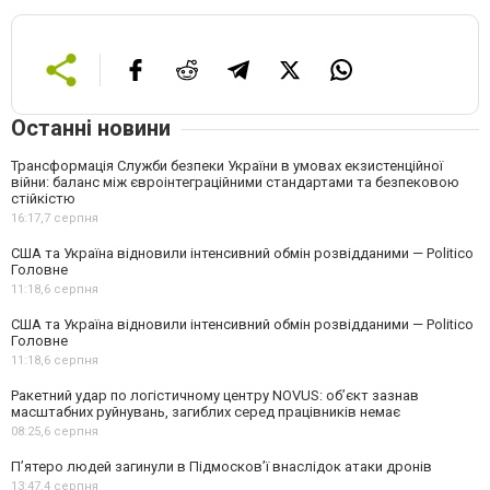
Останні новини
Трансформація Служби безпеки України в умовах екзистенційної
війни: баланс між євроінтеграційними стандартами та безпековою
стійкістю
16:17,
7 серпня
США та Україна відновили інтенсивний обмін розвідданими — Politico
Головне
11:18,
6 серпня
США та Україна відновили інтенсивний обмін розвідданими — Politico
Головне
11:18,
6 серпня
Ракетний удар по логістичному центру NOVUS: об’єкт зазнав
масштабних руйнувань, загиблих серед працівників немає
08:25,
6 серпня
П’ятеро людей загинули в Підмосков’ї внаслідок атаки дронів
13:47,
4 серпня