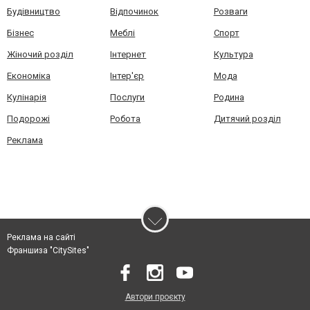
Будівництво
Відпочинок
Розваги
Бізнес
Меблі
Спорт
Жіночий розділ
Інтернет
Культура
Економіка
Інтер'єр
Мода
Кулінарія
Послуги
Родина
Подорожі
Робота
Дитячий розділ
Реклама
Реклама на сайті
Франшиза "CitySites"
Автори проєкту