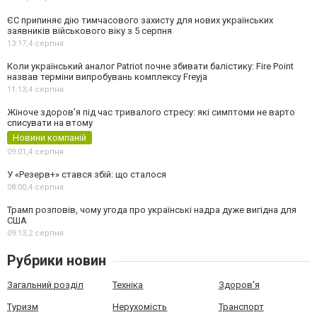
ЄС припиняє дію тимчасового захисту для нових українських
заявників військового віку з 5 серпня
13:17,
4 серпня
Коли український аналог Patriot почне збивати балістику: Fire Point
назвав терміни випробувань комплексу Freyja
11:13,
4 серпня
Жіноче здоров’я під час тривалого стресу: які симптоми не варто
списувати на втому
Новини компаній
09:01,
4 серпня
У «Резерв+» стався збій: що сталося
08:00,
4 серпня
Трамп розповів, чому угода про українські надра дуже вигідна для
США
09:13,
2 серпня
Рубрики новин
Загальний розділ
Техніка
Здоров'я
Туризм
Нерухомість
Транспорт