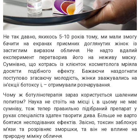
Не так давно, якихось 5-10 років тому, ми мали змогу
бачити на екранах приємних доглянутих жінок із
застиглим виразом обличчя. Не надто вдалий
експеримент перетворив його на неживу маску.
Сумнівно, що котрась із клієнток косметолога мріяла
досягти подібного ефекту. Бажаючи наздогнати
поступово згасаючу молодість, жінки зважувались на
ін’єкції ботоксу і, – отримували розчарування.
Чому ж ботулінотерапія зараз користується шаленим
попитом? Наука не стоїть на місці і, в цьому не має
сумніву, тож тепер правильно підібраний препарат у
руках спеціаліста здатен творити дива. Більше не варто
боятися несподіваних ефектів. Звісно, токсин заблокує
м’язи та розрівняє зморшки, та він не вплине на
природну міміку обличчя.