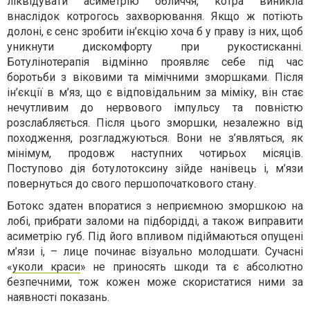
ліквідувати асиметрію обличчя, котра виникла
внаслідок котрогось захворювання. Якщо ж потіють
долоні, є сенс зробити ін’єкцію хоча б у праву із них, щоб
уникнути дискомфорту при рукостисканні.
Ботулінотерапія відмінно проявляє себе під час
боротьби з віковими та мімічними зморшками. Після
ін’єкції в м’яз, що є відповідальним за міміку, він стає
нечутливим до нервового імпульсу та повністю
розслабляється. Після цього зморшки, незалежно від
походження, розгладжуються. Вони не з’являться, як
мінімум, продовж наступних чотирьох місяців.
Поступово дія ботулотоксину зійде нанівець і, м’язи
повернуться до свого першопочаткового стану.
Ботокс здатен впоратися з неприємною зморшкою на
лобі, прибрати заломи на підборідді, а також виправити
асиметрію губ. Під його впливом підіймаються опущені
м’язи і, – лице починає візуально молодшати. Сучасні
«
уколи краси
» не приносять шкоди та є абсолютно
безпечними, тож кожен може скористатися ними за
наявності показань.