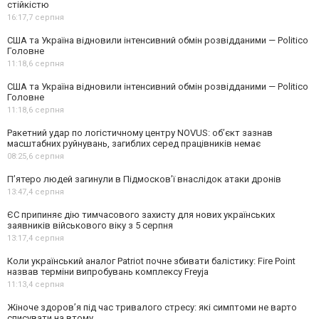
стійкістю
16:17,
7 серпня
США та Україна відновили інтенсивний обмін розвідданими — Politico
Головне
11:18,
6 серпня
США та Україна відновили інтенсивний обмін розвідданими — Politico
Головне
11:18,
6 серпня
Ракетний удар по логістичному центру NOVUS: об’єкт зазнав
масштабних руйнувань, загиблих серед працівників немає
08:25,
6 серпня
П’ятеро людей загинули в Підмосков’ї внаслідок атаки дронів
13:47,
4 серпня
ЄС припиняє дію тимчасового захисту для нових українських
заявників військового віку з 5 серпня
13:17,
4 серпня
Коли український аналог Patriot почне збивати балістику: Fire Point
назвав терміни випробувань комплексу Freyja
11:13,
4 серпня
Жіноче здоров’я під час тривалого стресу: які симптоми не варто
списувати на втому