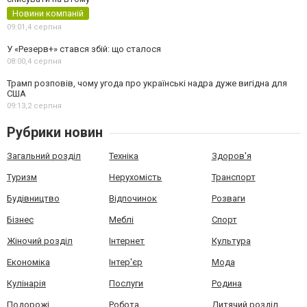
Новини компаній
09:01,
4 серпня
У «Резерв+» стався збій: що сталося
08:00,
4 серпня
Трамп розповів, чому угода про українські надра дуже вигідна для
США
09:13,
2 серпня
Рубрики новин
Загальний розділ
Техніка
Здоров'я
Туризм
Нерухомість
Транспорт
Будівництво
Відпочинок
Розваги
Бізнес
Меблі
Спорт
Жіночий розділ
Інтернет
Культура
Економіка
Інтер'єр
Мода
Кулінарія
Послуги
Родина
Подорожі
Робота
Дитячий розділ