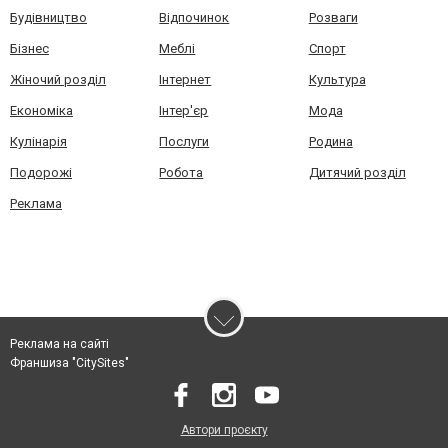
Будівництво
Відпочинок
Розваги
Бізнес
Меблі
Спорт
Жіночий розділ
Інтернет
Культура
Економіка
Інтер'єр
Мода
Кулінарія
Послуги
Родина
Подорожі
Робота
Дитячий розділ
Реклама
Реклама на сайті
Франшиза "CitySites"
Автори проєкту