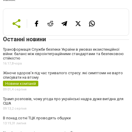
Останні новини
Трансформація Служби безпеки України в умовах екзистенційної
війни: баланс між євроінтеграційними стандартами та безпековою
стійкістю
16:17,
Вчора
Жіноче здоров’я під час тривалого стресу: які симптоми не варто
списувати на втому
Новини компаній
09:01,
4 серпня
Трамп розповів, чому угода про українські надра дуже вигідна для
США
09:13,
2 серпня
В понад сотні ТЦК проводять обшуки
13:19,
31 липня