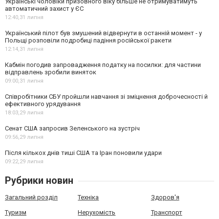
Українські чоловіки призовного віку більше не отримуватимуть
автоматичний захист у ЄС
12:40,
31 липня
Український пілот був змушений відвернути в останній момент - у
Польщі розповіли подробиці падіння російської ракети
12:14,
31 липня
Кабмін погодив запровадження податку на посилки: для частини
відправлень зробили виняток
09:00,
31 липня
Співробітники СБУ пройшли навчання зі зміцнення доброчесності й
ефективного урядування
18:03,
29 липня
Сенат США запросив Зеленського на зустріч
09:56,
29 липня
Після кількох днів тиші США та Іран поновили удари
09:22,
29 липня
Рубрики новин
Загальний розділ
Техніка
Здоров'я
Туризм
Нерухомість
Транспорт