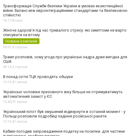
Трансформація Служби безпеки України в умовах екзистенційної
війни: баланс між євроінтеграційними стандартами та безпековою
стійкістю
16:17,
Вчора
Жіноче здоров’я під час тривалого стресу: які симптоми не варто
списувати на втому
Новини компаній
09:01,
4 серпня
Трамп розповів, чому угода про українські надра дуже вигідна для
США
09:13,
2 серпня
В понад сотні ТЦК проводять обшуки
13:19,
31 липня
Українські чоловіки призовного віку більше не отримуватимуть
автоматичний захист у ЄС
12:40,
31 липня
Український пілот був змушений відвернути в останній момент - у
Польщі розповіли подробиці падіння російської ракети
12:14,
31 липня
Кабмін погодив запровадження податку на посилки: для частини
відправлень зробили виняток