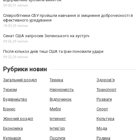
09:00,
31 липня
Співробітники СБУ пройшли навчання зі зміцнення доброчесності й
ефективного урядування
18:03,
29 липня
Сенат США запросив Зеленського на зустріч
09:56,
29 липня
Після кількох днів тиші США та Іран поновили удари
09:22,
29 липня
Рубрики новин
Загальний розділ
Техніка
Здоров'я
Туризм
Нерухомість
Транспорт
Будівництво
Відпочинок
Розваги
Бізнес
Меблі
Спорт
Жіночий розділ
Інтернет
Культура
Економіка
Інтер'єр
Мода
Кулінарія
Послуги
Родина