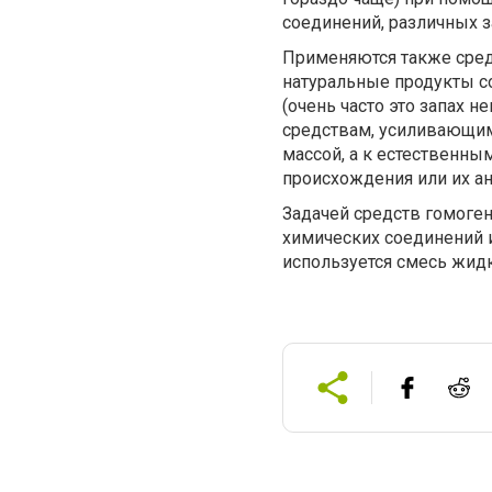
соединений, различных з
Применяются также сред
натуральные продукты с
(очень часто это запах н
средствам, усиливающим
массой, а к естественны
происхождения или их ан
Задачей средств гомоге
химических соединений и
используется смесь жид