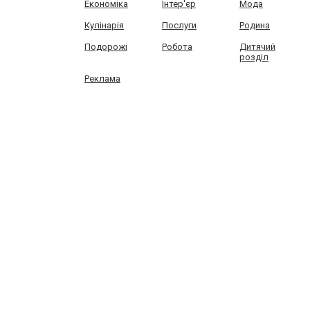
Економіка
Інтер'єр
Мода
Кулінарія
Послуги
Родина
Подорожі
Робота
Дитячий
розділ
Реклама