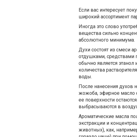
Если вас интересует по
широкий ассортимент п
Иногда это слово употре
вещества сильно концен
абсолютного минимума.
Духи состоят из смеси 
отдушками, средствами 
обычно является этанол 
количества растворител
воды.
После нанесения духов н
жожоба, эфирное масло с
ее поверхности остаются
выбрасываются в возду
Ароматические масла по
экстракции и концентрац
животных), как, например
гораздо чаще) при помо