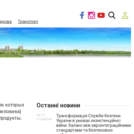
дкова
Транспорт
Останні новини
ле которых
человека)
16:17,
Трансформація Служби безпеки
продукты,
7 серпня
України в умовах екзистенційної
війни: баланс між євроінтеграційними
стандартами та безпековою