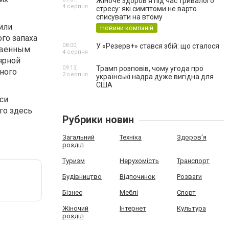
Жіноче здоров’я під час тривалого
4 серпня
стресу: які симптоми не варто
списувати на втому
или
Новини компаній
го запаха
08:00,
У «Резерв+» стався збій: що сталося
ственным
4 серпня
ярной
09:13,
Трамп розповів, чому угода про
тного
2 серпня
українські надра дуже вигідна для
США
си
го здесь
Рубрики новин
Загальний
Техніка
Здоров'я
розділ
Туризм
Нерухомість
Транспорт
Будівництво
Відпочинок
Розваги
Бізнес
Меблі
Спорт
Жіночий
Інтернет
Культура
розділ