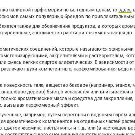
купка наливной парфюмерии по выгодным ценам, то
здесь
в
арфюмов самых популярных брендов по привлекательным 
бляется также для обозначения продуктов, в которых аром
трированные, а количество растворителя уменьшается до
ароматических соединений, которые называются эфирными
гомогенизирующими, закрепителями и растворителем, ко
или смесь легких спиртов алифатических. В зависимости от
я различают духи компетентные, парфюмированная вода и 
а поверхность тела, вещество базовое (например, этанол, 
андаловое дерево) быстро испаряется или впитывается в к
 только ароматические масла и средства для закрепления,
х, вызывая парфюмерный эффект.
лученные, например, путем перегонки с водяным паром ил
ия ароматических компонентов из отдельных частей расте
, цветок жасмина, листья мяты и т. д., или (в настоящее в
щи соответствующего смешивания синтетических химическ