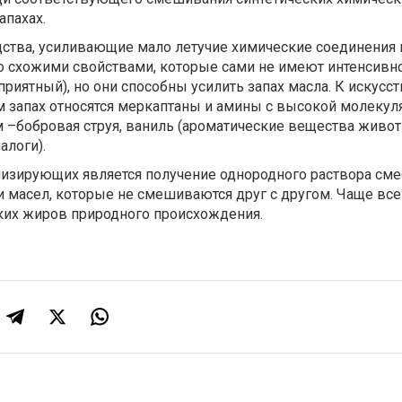
апахах.
ства, усиливающие мало летучие химические соединения 
о схожими свойствами, которые сами не имеют интенсивно
еприятный), но они способны усилить запах масла. К искус
 запах относятся меркаптаны и амины с высокой молекул
м –бобровая струя, ваниль (ароматические вещества живо
алоги).
низирующих является получение однородного раствора сме
 масел, которые не смешиваются друг с другом. Чаще все
ких жиров природного происхождения.