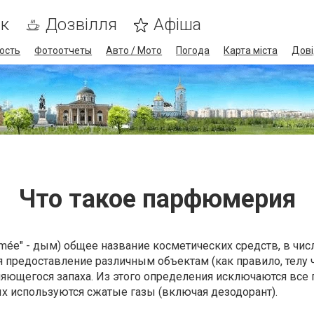
ик
Дозвілля
Афіша
ость
Фотоотчеты
Авто / Мото
Погода
Карта міста
Дові
Что такое парфюмерия
mée" - дым) общее название косметических средств, в чис
я предоставление различным объектам (как правило, телу 
няющегося запаха. Из этого определения исключаются все 
х используются сжатые газы (включая дезодорант).