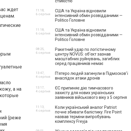
стійкістю
ас ждет
11:18,
США та Україна відновили
6 серпня
ценам.
інтенсивний обмін розвідданими —
Politico Головне
атические
11:18,
США та Україна відновили
6 серпня
інтенсивний обмін розвідданими —
Politico Головне
08:25,
Ракетний удар по логістичному
6 серпня
торым
центру NOVUS: об’єкт зазнав
масштабних руйнувань, загиблих
серед працівників немає
туалетные
13:47,
П’ятеро людей загинули в Підмосков’ї
4 серпня
внаслідок атаки дронів
масло
13:17,
ЄС припиняє дію тимчасового
ожу, а на
4 серпня
захисту для нових українських
 которые
заявників військового віку з 5 серпня
11:13,
Коли український аналог Patriot
и
4 серпня
почне збивати балістику: Fire Point
назвав терміни випробувань
ний (реже
комплексу Freyja
ремя
их
09:01,