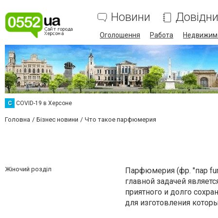
Новини
Довідн
Оголошення
Работа
Недвижим
C
COVID-19 в Херсоне
Головна
Бізнес новини
Что такое парфюмерия
Жіночий розділ
Парфюмерия (фр. "пар fu
главной задачей являетс
приятного и долго сохра
для изготовления которы