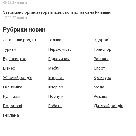
09:22,
29 липня
Затримано організатора військової виставки на Київщині
17:00,
27 липня
Рубрики новин
Загальний розділ
Техніка
Здоров'я
Туризм
Нерухомість
Транспорт
Будівництво
Відпочинок
Розваги
Бізнес
Меблі
Спорт
Жіночий розділ
Інтернет
Культура
Економіка
Інтер'єр
Мода
Кулінарія
Послуги
Родина
Подорожі
Робота
Дитячий розділ
Реклама