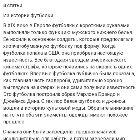
й статьи.
Из истории футболки
В XIX веке в Европе футболки с короткими рукавами
выполняли только функцию мужского нижнего белья.
Ее носили в основном солдаты, которые предполагали
хлопчатобумажную футболку под форму. Когда
футболка попала в США, она приобрела настоящую
известность. Все благодаря звездам американского
кинематографа, которые появились на экране в одних
футболках. Впервые футболка публично была показана,
как главная часть гардероба, удивительно хорошо
выглядела на актерах, и они сами получили известность.
Это футболка построила образ Марлона Брандо и
Джеймса Дина. С тех пор белая футболка и джинсы
вошли в историю культовой моды. Обратите внимание
на то, что оба эти элементы одежды имеют похожее
прошлое.
Сначала они были запрещены, предназначались
исключительно для работы, а потом завоевали мир