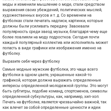
моды и изменили мышление о моде, стали средством
выражения своих убеждений, политических мыслей,
художественных вкусов и т. д. Со временем на
футболках стали печатать надписи, картинки, которые
должны были усиливать передачу. Завоевали
популярность среди звезд музыки, благодаря чему еще
более повлияли на моду подростков. Сегодня почти
каждый популярный коллектив или исполнитель может
попасть в виде графики или изображения именно на
футболку.
Выразите себя через футболку
Самые модные мужские футболки, это чаще всего
футболки в одном цвете, украшенные какой-то
графикой, которая должна выражать определенные
интересы определенной молодежной группы. Это могут
быть субтитры, подобие команд, спортсменов, символы
определенной субкультуры, как, например, хип-хоп.
Печать на футболке, является чрезвычайно важной, так
как влечет за собой определенные ценности и идеи.