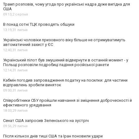
Трамп розповів, чому угода про українські надра дуже вигідна для
США
09:13,
2 серпня
В понад сотні ТЦК проводять обшуки
13:19,
31 липня
Українські чоловіки призовного віку більше не отримуватимуть
автоматичний захист у ЄС
12:40,
31 липня
Український пілот був змушений відвернути в останній момент - у
Польщі розповіли подробиці падіння російської ракети
12:14,
31 липня
Кабмін погодив запровадження податку на посилки: для частини
відправлень зробили виняток
09:00,
31 липня
Співробітники СБУ пройшли навчання зі зміцнення доброчесності й
ефективного урядування
18:03,
29 липня
Сенат США запросив Зеленського на зустріч
09:56,
29 липня
Після кількох днів тиші США та Іран поновили удари