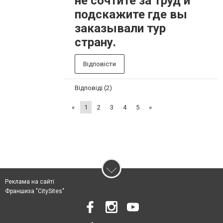
не сочтите за труд и
подскажите где вы
заказывали тур
страну.
Відповісти
Відповіді (2)
«
1
2
3
4
5
»
Реклама на сайті
Франшиза "CitySites"