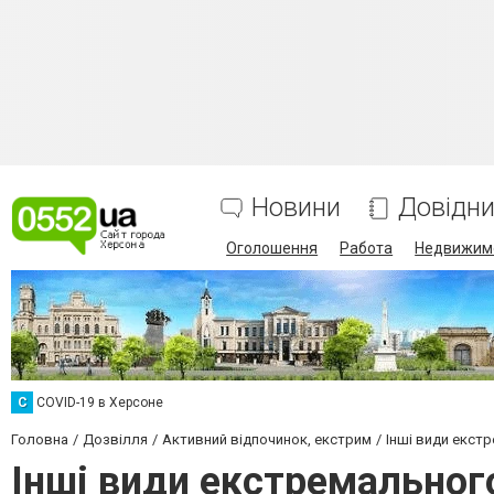
Новини
Довідн
Оголошення
Работа
Недвижим
C
COVID-19 в Херсоне
Головна
Дозвілля
Активний відпочинок, екстрим
Інші види екст
Інші види екстремальног