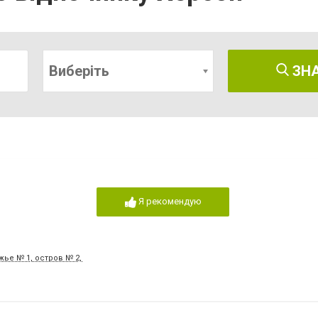
Виберіть
ЗН
Я рекомендую
ье № 1, остров № 2, дом № 301