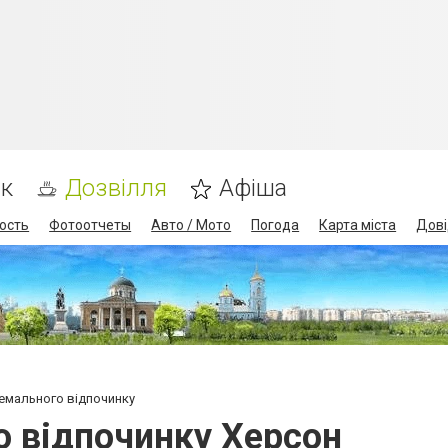
ик
Дозвілля
Афіша
ость
Фотоотчеты
Авто / Мото
Погода
Карта міста
Дові
ремального відпочинку
о відпочинку Херсон