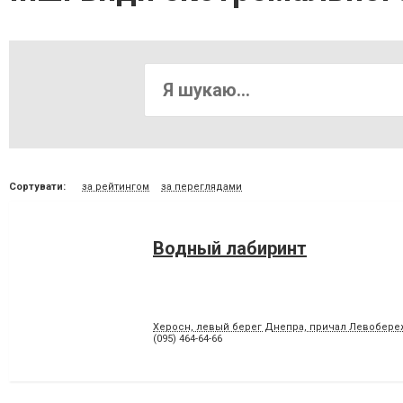
Сортувати:
за рейтингом
за переглядами
Водный лабиринт
Херосн, левый берег Днепра, причал Левобереж
(095) 464-64-66