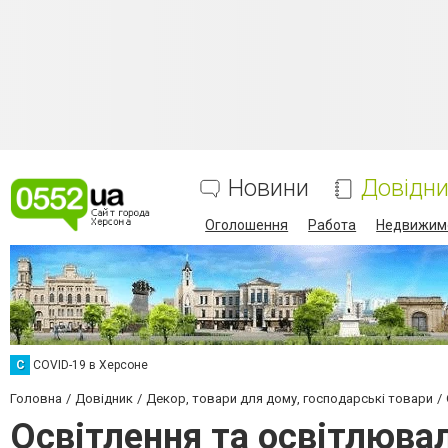
Новини
Довідн
Оголошення
Работа
Недвижим
C
COVID-19 в Херсоне
Головна
Довідник
Декор, товари для дому, господарські товари
Освітлення та освітлюва