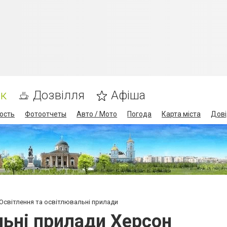
ик
Дозвілля
Афіша
ость
Фотоотчеты
Авто / Мото
Погода
Карта міста
Дові
Освітлення та освітлювальні прилади
льні прилади Херсон