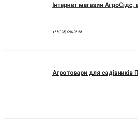
Інтернет магазин АгроСідс, 
+38(098) 096-03-68
Агротовари для садівників 