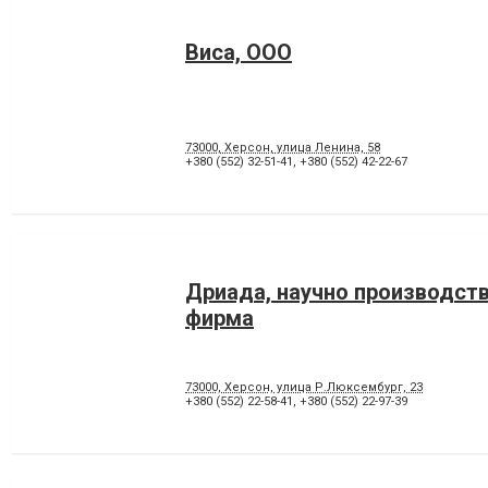
Виса, ООО
73000, Херсон, улица Ленина, 58
+380 (552) 32-51-41
,
+380 (552) 42-22-67
Дриада, научно производст
фирма
73000, Херсон, улица Р.Люксембург, 23
+380 (552) 22-58-41
,
+380 (552) 22-97-39