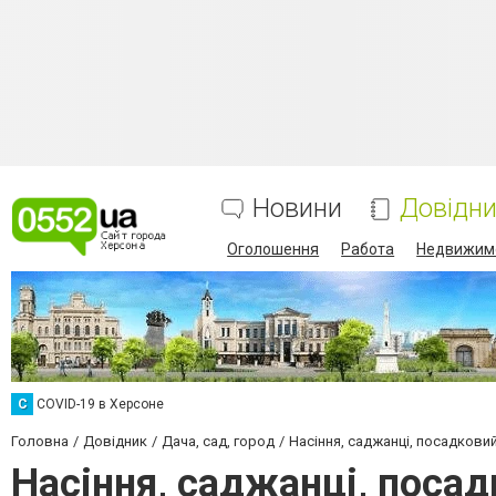
Новини
Довідн
Оголошення
Работа
Недвижим
C
COVID-19 в Херсоне
Головна
Довідник
Дача, сад, город
Насіння, саджанці, посадкови
Насіння, саджанці, поса