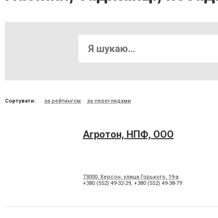
Сортувати:
за рейтингом
за переглядами
Агротон, НПФ, ООО
73000, Херсон, улица Горького, 19-а
+380 (552) 49-32-29
,
+380 (552) 49-38-79