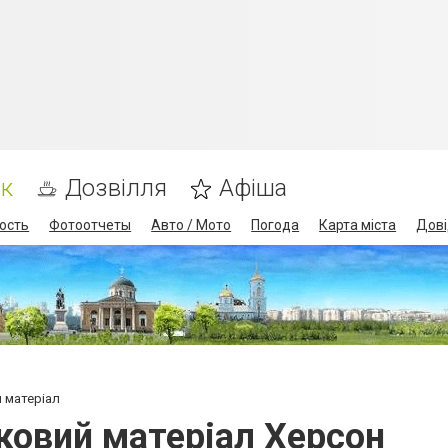
ик
Дозвілля
Афіша
ость
Фотоотчеты
Авто / Мото
Погода
Карта міста
Дові
й матеріал
дковий матеріал Херсон