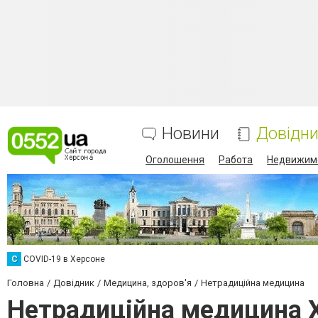
Новини
Довідн
Оголошення
Работа
Недвижим
C
COVID-19 в Херсоне
Головна
Довідник
Медицина, здоров'я
Нетрадиційна медицина
Нетрадиційна медицина 