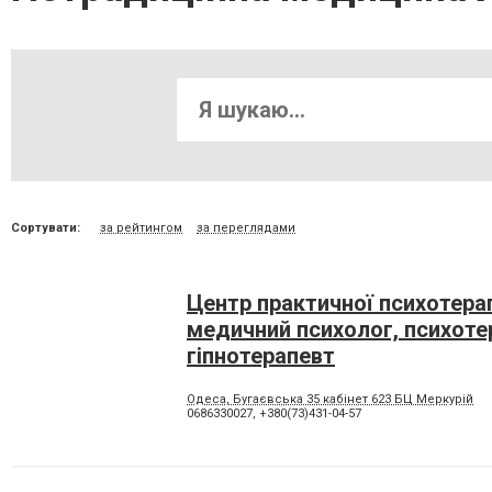
Сортувати:
за рейтингом
за переглядами
Центр практичної психотерапі
медичний психолог, психоте
гіпнотерапевт
Одеса, Бугаєвська 35 кабінет 623 БЦ Меркурій
0686330027
,
+380(73)431-04-57