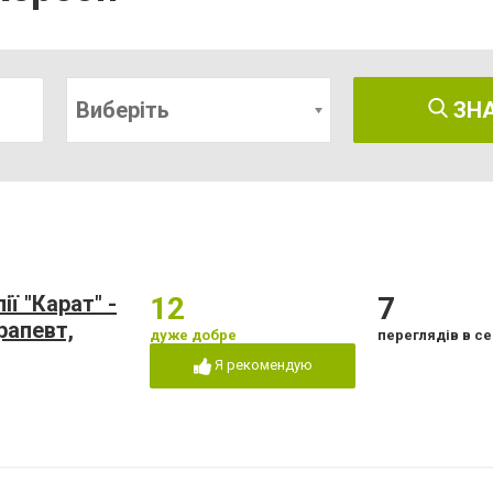
Виберіть
ЗН
ї "Карат" -
12
7
рапевт,
дуже добре
переглядів в се
Я рекомендую