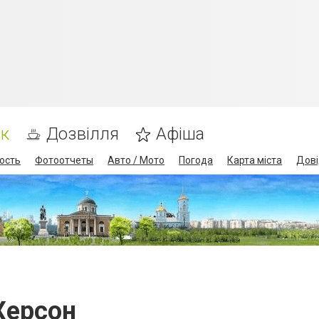
ик
Дозвілля
Афіша
ость
Фотоотчеты
Авто / Мото
Погода
Карта міста
Дові
Херсон