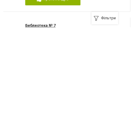
Фільтри
Библиотека № 7
73000, Херсон, улица Патона, 15
+380 (552) 27-64-45
Я рекомендую
Библиотека № 8
73000, Херсон, улица Павлика Морозова, 7
+380 (552) 36-93-78
Я рекомендую